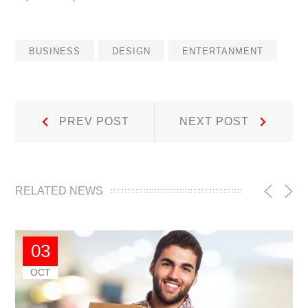
BUSINESS
DESIGN
ENTERTANMENT
Navegación
Prev
Next
PREV POST
NEXT POST
Post:
Post:
de
entradas
RELATED NEWS
03
OCT