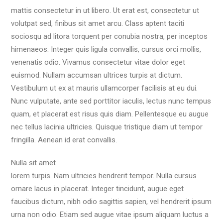
mattis consectetur in ut libero. Ut erat est, consectetur ut
volutpat sed, finibus sit amet arcu. Class aptent taciti
sociosqu ad litora torquent per conubia nostra, per inceptos
himenaeos. Integer quis ligula convallis, cursus orci mollis,
venenatis odio. Vivamus consectetur vitae dolor eget
euismod. Nullam accumsan ultrices turpis at dictum.
Vestibulum ut ex at mauris ullamcorper facilisis at eu dui.
Nunc vulputate, ante sed porttitor iaculis, lectus nunc tempus
quam, et placerat est risus quis diam. Pellentesque eu augue
nec tellus lacinia ultricies. Quisque tristique diam ut tempor
fringilla. Aenean id erat convallis.
Nulla sit amet
lorem turpis. Nam ultricies hendrerit tempor. Nulla cursus
ornare lacus in placerat. Integer tincidunt, augue eget
faucibus dictum, nibh odio sagittis sapien, vel hendrerit ipsum
urna non odio. Etiam sed augue vitae ipsum aliquam luctus a