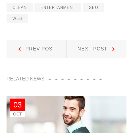
CLEAN
ENTERTANMENT
SEO
WEB
Navegación
Prev
Next
PREV POST
NEXT POST
Post:
Post:
de
entradas
RELATED NEWS
03
OCT